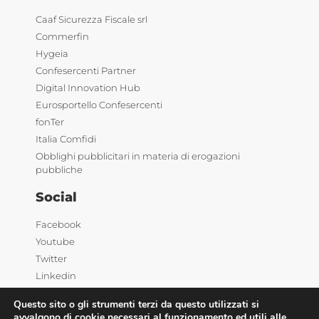
Caaf Sicurezza Fiscale srl
Commerfin
Hygeia
Confesercenti Partner
Digital Innovation Hub
Eurosportello Confesercenti
fonTer
Italia Comfidi
Obblighi pubblicitari in materia di erogazioni
pubbliche
Social
Facebook
Youtube
Twitter
Linkedin
Questo sito o gli strumenti terzi da questo utilizzati si
avvalgono di cookie necessari al funzionamento ed utili alle