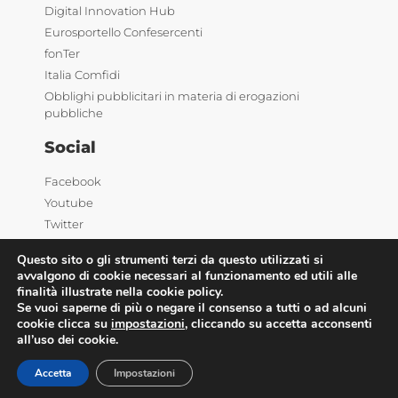
Digital Innovation Hub
Eurosportello Confesercenti
fonTer
Italia Comfidi
Obblighi pubblicitari in materia di erogazioni
pubbliche
Social
Facebook
Youtube
Twitter
Linkedin
Questo sito o gli strumenti terzi da questo utilizzati si
avvalgono di cookie necessari al funzionamento ed utili alle
finalità illustrate nella cookie policy.
Se vuoi saperne di più o negare il consenso a tutti o ad alcuni
cookie clicca su
impostazioni
, cliccando su accetta acconsenti
all’uso dei cookie.
©2025 Confesercenti | Ufficio stampa: Via Nazionale,
Accetta
Impostazioni
60 00184 Roma |
Privacy
| Powered by
Deep Lab