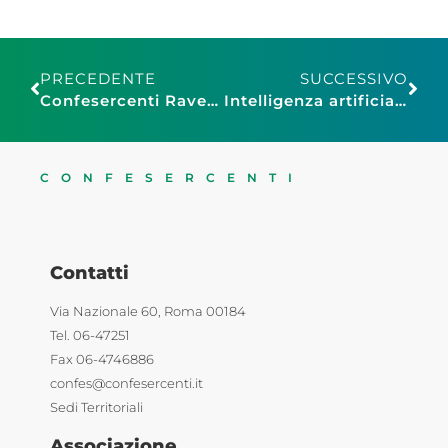
PRECEDENTE
SUCCESSIVO
Confesercenti Ravenna Cesena, “A colazione con il Sindaco”: un momento veloce ed informale per scambiare opinioni sul futuro di commercio e turismo
Intelligenza artificiale: al via a Napoli CONFESIA, il seminario di Confesercenti, Microsoft e Var Group – 10 febbraio
CONFESERCENTI
Contatti
Via Nazionale 60, Roma 00184
Tel. 06-47251
Fax 06-4746886
confes@confesercenti.it
Sedi Territoriali
Associazione