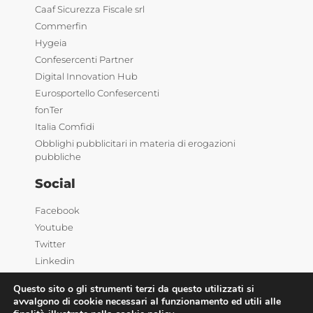
Caaf Sicurezza Fiscale srl
Commerfin
Hygeia
Confesercenti Partner
Digital Innovation Hub
Eurosportello Confesercenti
fonTer
Italia Comfidi
Obblighi pubblicitari in materia di erogazioni
pubbliche
Social
Facebook
Youtube
Twitter
Linkedin
Questo sito o gli strumenti terzi da questo utilizzati si
avvalgono di cookie necessari al funzionamento ed utili alle