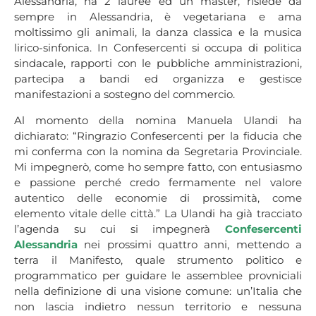
Alessandria, ha 2 lauree ed un master, risiede da
sempre in Alessandria, è vegetariana e ama
moltissimo gli animali, la danza classica e la musica
lirico-sinfonica. In Confesercenti si occupa di politica
sindacale, rapporti con le pubbliche amministrazioni,
partecipa a bandi ed organizza e gestisce
manifestazioni a sostegno del commercio.
Al momento della nomina Manuela Ulandi ha
dichiarato: “Ringrazio Confesercenti per la fiducia che
mi conferma con la nomina da Segretaria Provinciale.
Mi impegnerò, come ho sempre fatto, con entusiasmo
e passione perché credo fermamente nel valore
autentico delle economie di prossimità, come
elemento vitale delle città.” La Ulandi ha già tracciato
l’agenda su cui si impegnerà
Confesercenti
Alessandria
nei prossimi quattro anni, mettendo a
terra il Manifesto, quale strumento politico e
programmatico per guidare le assemblee provniciali
nella definizione di una visione comune: un’Italia che
non lascia indietro nessun territorio e nessuna