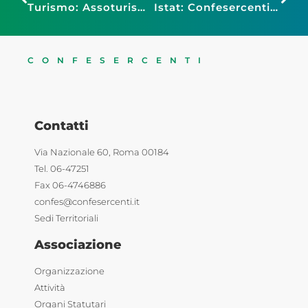
Turismo: Assoturismo-CST, sulle vacanze di Pasqua pesa la guerra, -200mila presenze (-1,3%) rispetto al 2025
Istat: Confesercenti, condizioni di vita in lieve miglioramento, ma il 2026 si apre nell’incertezza. Consumi e vendite restano in stallo, pesa calo alimentari
CONFESERCENTI
Contatti
Via Nazionale 60, Roma 00184
Tel. 06-47251
Fax 06-4746886
confes@confesercenti.it
Sedi Territoriali
Associazione
Organizzazione
Attività
Organi Statutari