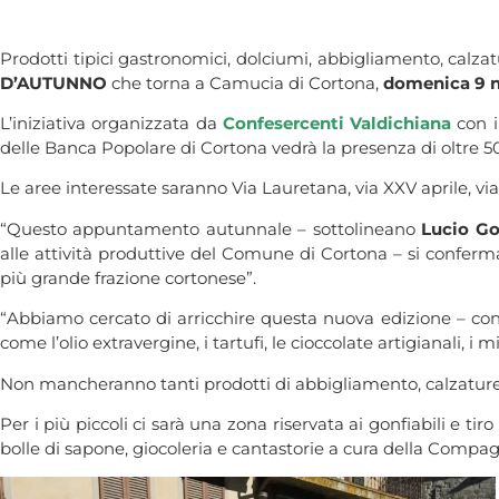
Prodotti tipici gastronomici, dolciumi, abbigliamento, calzatu
D’AUTUNNO
che torna a Camucia di Cortona,
domenica 9 
L’iniziativa organizzata da
Confesercenti Valdichiana
con i
delle Banca Popolare di Cortona vedrà la presenza di oltre 50 
Le aree interessate saranno Via Lauretana, via XXV aprile, vi
“Questo appuntamento autunnale – sottolineano
Lucio Go
alle attività produttive del Comune di Cortona – si confer
più grande frazione cortonese”.
“Abbiamo cercato di arricchire questa nuova edizione – conti
come l’olio extravergine, i tartufi, le cioccolate artigianali, i
Non mancheranno tanti prodotti di abbigliamento, calzature, 
Per i più piccoli ci sarà una zona riservata ai gonfiabili e 
bolle di sapone, giocoleria e cantastorie a cura della Compagn