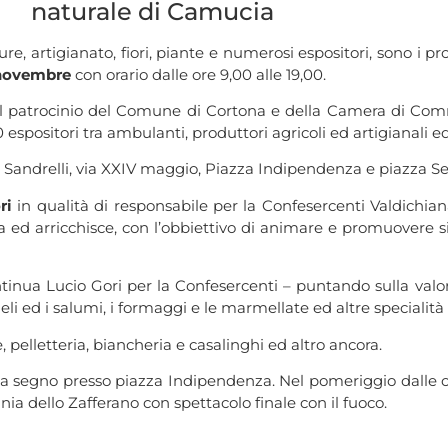
naturale di Camucia
re, artigianato, fiori, piante e numerosi espositori, sono i p
novembre
con orario dalle ore 9,00 alle 19,00.
l patrocinio del Comune di Cortona e della Camera di Comm
espositori tra ambulanti, produttori agricoli ed artigianali e
a Sandrelli, via XXIV maggio, Piazza Indipendenza e piazza Se
ri
in qualità di responsabile per la Confesercenti Valdichia
ma ed arricchisce, con l’obbiettivo di animare e promuovere
nua Lucio Gori per la Confesercenti – puntando sulla valoriz
 mieli ed i salumi, i formaggi e le marmellate ed altre specialità
pelletteria, biancheria e casalinghi ed altro ancora.
tiro a segno presso piazza Indipendenza. Nel pomeriggio dalle
ia dello Zafferano con spettacolo finale con il fuoco.