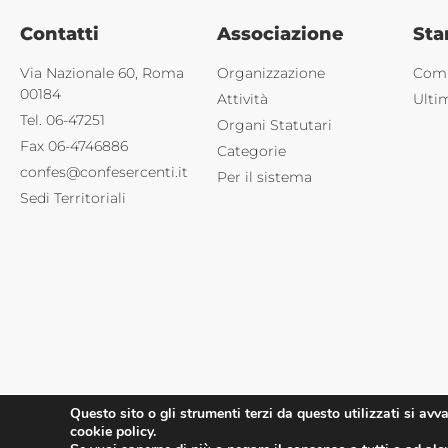
Contatti
Associazione
St
Via Nazionale 60, Roma
Organizzazione
Comu
00184
Attività
Ulti
Tel. 06-47251
Organi Statutari
Fax 06-4746886
Categorie
confes@confesercenti.it
Per il sistema
Sedi Territoriali
Questo sito o gli strumenti terzi da questo utilizzati si avv
©2025 Confesercenti | Ufficio stampa: Via Nazionale, 60 00184 
cookie policy.