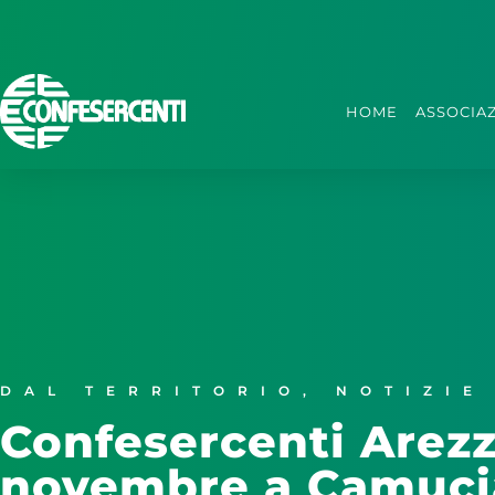
HOME
ASSOCIA
DAL TERRITORIO
,
NOTIZIE
Confesercenti Arez
novembre a Camuci