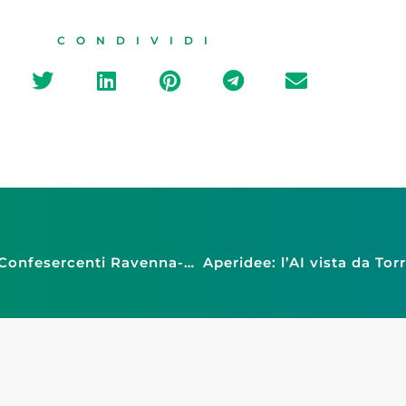
CONDIVIDI
Imprese protagoniste all’Assemblea annuale Confesercenti Ravenna-Cesena