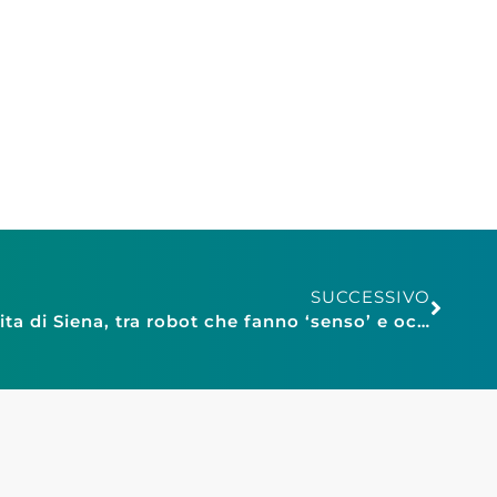
SUCCESSIVO
Aperidee: l’AI vista da Torrita di Siena, tra robot che fanno ‘senso’ e occhi mangia-fatture