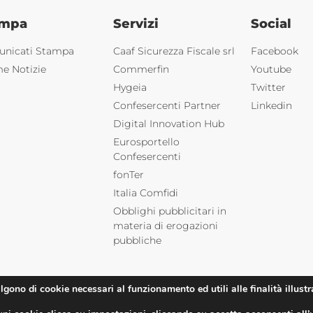
ampa
Servizi
Social
nicati Stampa
Caaf Sicurezza Fiscale srl
Facebook
me Notizie
Commerfin
Youtube
Hygeia
Twitter
Confesercenti Partner
Linkedin
Digital Innovation Hub
Eurosportello
Confesercenti
fonTer
Italia Comfidi
Obblighi pubblicitari in
materia di erogazioni
pubbliche
algono di cookie necessari al funzionamento ed utili alle finalità illustr
Roma |
Privacy
| Powered by
Deep Lab