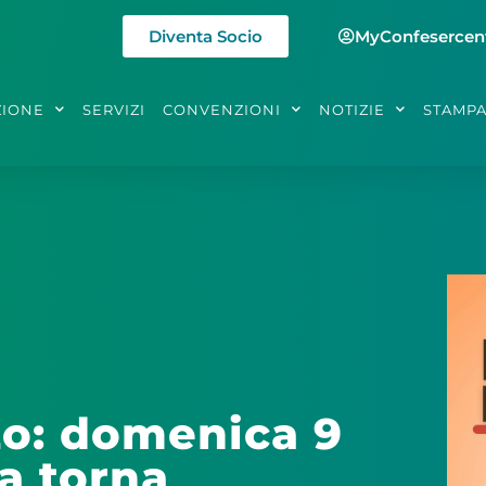
Diventa Socio
MyConfesercen
ZIONE
SERVIZI
CONVENZIONI
NOTIZIE
STAMP
zo: domenica 9
a torna