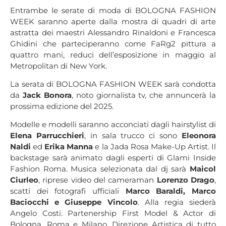
Entrambe le serate di moda di BOLOGNA FASHION
WEEK saranno aperte dalla mostra di quadri di arte
astratta dei maestri Alessandro Rinaldoni e Francesca
Ghidini che parteciperanno come FaRg2 pittura a
quattro mani, reduci dell’esposizione in maggio al
Metropolitan di New York.
La serata di BOLOGNA FASHION WEEK sarà condotta
da
Jack Bonora
, noto giornalista tv, che annuncerà la
prossima edizione del 2025.
Modelle e modelli saranno acconciati dagli hairstylist di
Elena Parrucchieri
, in sala trucco ci sono
Eleonora
Naldi
ed
Erika Manna
e la Jada Rosa Make-Up Artist. Il
backstage sarà animato dagli esperti di Glami Inside
Fashion Roma. Musica selezionata dal dj sarà
Maicol
Ciurleo
, riprese video del cameraman
Lorenzo Drago
,
scatti dei fotografi ufficiali
Marco Baraldi, Marco
Baciocchi e Giuseppe Vincolo
. Alla regia siederà
Angelo Costi. Partenership First Model & Actor di
Bologna, Roma e Milano. Direzione Artistica di tutto