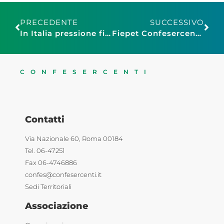
PRECEDENTE
SUCCESSIVO
In Italia pressione fiscale al 42,8%, terza tra Paesi Ocse
Fiepet Confesercenti Torino: buoni pasto, approvato l’emendamento: tetto massimo del 5% alle commissioni anche per il settore privato
CONFESERCENTI
Contatti
Via Nazionale 60, Roma 00184
Tel. 06-47251
Fax 06-4746886
confes@confesercenti.it
Sedi Territoriali
Associazione