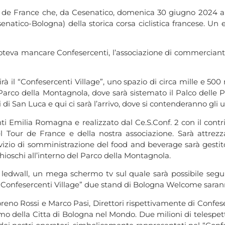
our de France che, da Cesenatico, domenica 30 giugno 2024 
enatico-Bologna) della storica corsa ciclistica francese. Un
oteva mancare Confesercenti, l’associazione di commercianti e
à il “Confesercenti Village”, uno spazio di circa mille e 500 
el Parco della Montagnola, dove sarà sistemato il Palco delle 
di San Luca e qui ci sarà l’arrivo, dove si contenderanno gli u
 Emilia Romagna e realizzato dal Ce.S.Conf. 2 con il contrib
del Tour de France e della nostra associazione. Sarà attrez
zio di somministrazione del food and beverage sarà gestito
chioschi all’interno del Parco della Montagnola.
un ledwall, un mega schermo tv sul quale sarà possibile seg
“Confesercenti Village” due stand di Bologna Welcome saranno 
Loreno Rossi e Marco Pasi, Direttori rispettivamente di Confe
 della Citta di Bologna nel Mondo. Due milioni di telespett