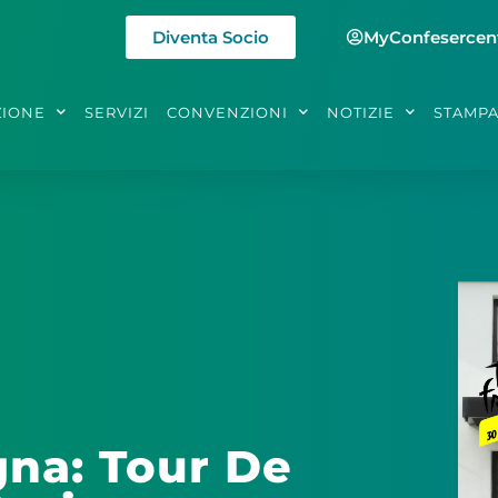
Diventa Socio
MyConfesercen
ZIONE
SERVIZI
CONVENZIONI
NOTIZIE
STAMP
gna: Tour De