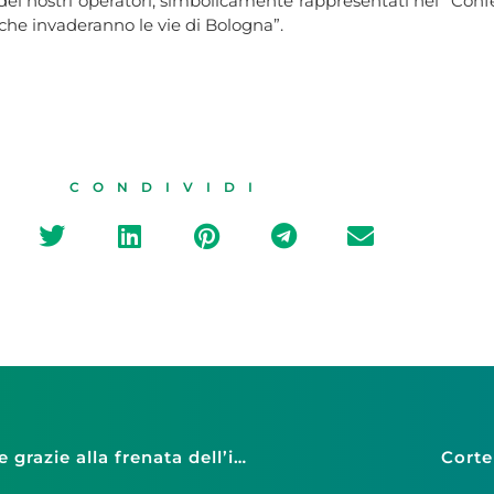
 dei nostri operatori, simbolicamente rappresentati nel “Confe
i che invaderanno le vie di Bologna”.
CONDIVIDI
Fiducia: Confesercenti, migliora tra le famiglie grazie alla frenata dell’inflazione e alla crescita dell’occupazione
Corte