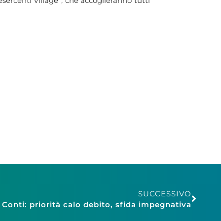
sercenti Village”, che accoglieranno tutti
SUCCESSIVO
 Conti: priorità calo debito, sfida impegnativa