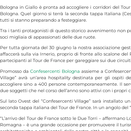
Bologna in Giallo è pronta ad accogliere i corridori del T
Bologna. Quel giorno si terrà la seconda tappa Italiana (Ces
tutti si stanno preparando a festeggiare.
Tra i tanti protagonisti di questo storico avvenimento non p
soci migliaia di appassionati delle due ruote.
Per tutta giornata del 30 giugno la nostra associazione gestir
affaccerà sulla via Irnerio, proprio di fronte allo scalone d
partecipanti al Tour de France per gareggiare sui due circuiti 
Promosso da
Confesercenti Bologna
assieme a Confesercenti
Village” avrà un’area hospitality destinata per gli ospiti 
accogliere sino a 400 persone contemporaneamente. Il servi
due soggetti che nel corso dell’anno sono attivi con i propri 
Sul lato Ovest del “Confesercenti Village” sarà installato 
seconda tappa italiana del Tour de France. In un angolo del 
“L’arrivo del Tour de France sotto le Due Torri – affermano 
Romagna – è una grande occasione per promuovere il turismo