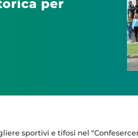
torica per
iere sportivi e tifosi nel “Confesercen