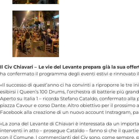
Il Civ Chiavari – Le vie del Levante prepara già la sua offer
ha confermato il programma degli eventi estivi e rinnovato il 
«Il successo di quest’anno ci ha convinti a riproporre le tre i
esibirsi i Queen’s 100 Drums, l’orchestra di batterie più gran
Aperto su Italia 1 – ricorda Stefano Cataldo, confermato alla p
piazza Cavour e corso Dante. Altro obiettivo per il prossimo 
Facebook alla creazione di un nuovo account Instragram, pa
«La zona del Levante di Chiavari è interessata da un important
interventi in atto – prosegue Cataldo – fanno sì che il quarti
con il Comune. I commercianti del Civ sono, come sempre, pron