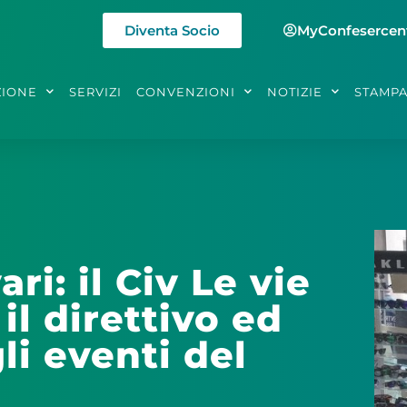
Diventa Socio
MyConfesercen
ZIONE
SERVIZI
CONVENZIONI
NOTIZIE
STAMP
ri: il Civ Le vie
il direttivo ed
li eventi del