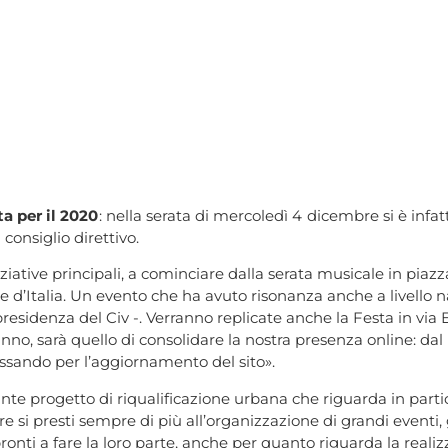
ta per il 2020
: nella serata di mercoledì 4 dicembre si è infat
consiglio direttivo.
niziative principali, a cominciare dalla serata musicale in piaz
de d’Italia. Un evento che ha avuto risonanza anche a livello n
residenza del Civ -. Verranno replicate anche la Festa in via En
anno, sarà quello di consolidare la nostra presenza online: da
ssando per l’aggiornamento del sito».
e progetto di riqualificazione urbana che riguarda in particola
ere si presti sempre di più all’organizzazione di grandi eventi
ti a fare la loro parte, anche per quanto riguarda la realizza