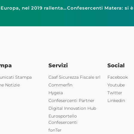
Consumi: Confesercenti, Italia maglia nera in Europa, nel 2019 rallentano di nuovo
ampa
Servizi
Social
nicati Stampa
Caaf Sicurezza Fiscale srl
Facebook
me Notizie
Commerfin
Youtube
Hygeia
Twitter
Confesercenti Partner
Linkedin
Digital Innovation Hub
Eurosportello
Confesercenti
fonTer