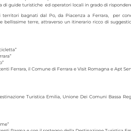
a di guide turistiche ed operatori locali in grado di rispondere
territori bagnati dal Po, da Piacenza a Ferrara, per conosc
te bellissime terre, attraverso un itinerario ricco di sugges
cicletta”
rrara”
o”
rcenti Ferrara, il Comune di Ferrara e Visit Romagna e Apt Se
 Destinazione Turistica Emilia, Unione Dei Comuni Bassa 
iume”
rcenti Parma e con il sostegno della Destinazione Turistica E