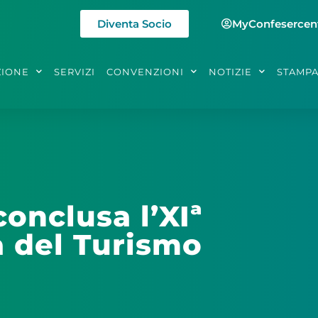
Diventa Socio
MyConfesercen
ZIONE
SERVIZI
CONVENZIONI
NOTIZIE
STAMP
conclusa l’XIª
a del Turismo