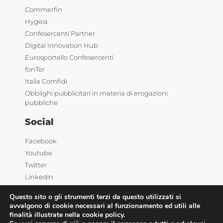
Commerfin
Hygeia
Confesercenti Partner
Digital Innovation Hub
Eurosportello Confesercenti
fonTer
Italia Comfidi
Obblighi pubblicitari in materia di erogazioni
pubbliche
Social
Facebook
Youtube
Twitter
Linkedin
Questo sito o gli strumenti terzi da questo utilizzati si
avvalgono di cookie necessari al funzionamento ed utili alle
finalità illustrate nella cookie policy.