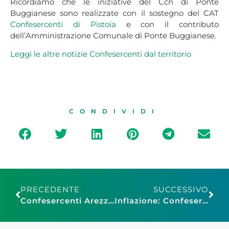
Ricordiamo che le iniziative del Ccn di Ponte
Buggianese sono realizzate con il sostegno del CAT
Confesercenti di Pistoia
e con il contributo
dell’Amministrazione Comunale di Ponte Buggianese.
Leggi le altre notizie Confesercenti dal territorio
CONDIVIDI
PRECEDENTE
SUCCESSIVO
Confesercenti Arezzo: Mercatale e delizie della Befana
Inflazione: Confesercenti, rallenta ma ancora su livelli alti. Da Governo interventi mirati su fisco e costo lavoro per sostenere famiglie ed imprese