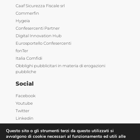
Caaf Sicurezza Fiscale srl
Commerfin
Hygeia
Confesercenti Partner
Digital Innovation Hub
Eurosportello Confesercenti
fonTer
Italia Comfidi
Obblighi pubblicitari in materia di erogazioni
pubbliche
Social
Facebook
Youtube
Twitter
Linkedin
Questo sito o gli strumenti terzi da questo utilizzati si
avvalgono di cookie necessari al funzionamento ed utili alle