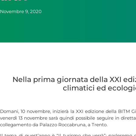
Novembre 9, 2020
Nella prima giornata della XXI ed
climatici ed ecologic
Domani, 10 novembre, inizierà la XXI edizione della BITM 
venerdì 13 novembre sarà quindi possibile seguire in dirett
collegamento da Palazzo Roccabruna, a Trento.
Il tema di quest’anno è “Il turismo che verrà”: parleremo 