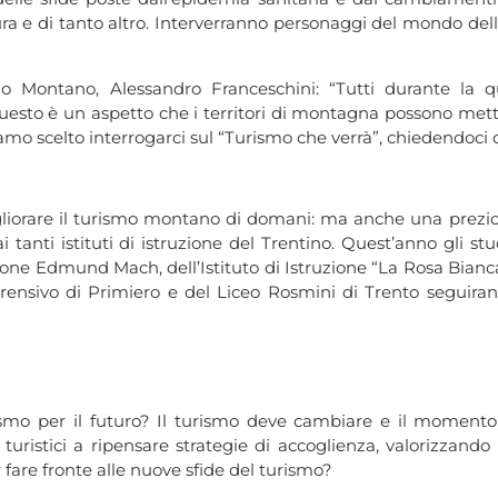
tura e di tanto altro. Interverranno personaggi del mondo dell
ismo Montano, Alessandro Franceschini: “Tutti durante la
questo è un aspetto che i territori di montagna possono mett
iamo scelto interrogarci sul “Turismo che verrà”, chiedendoc
liorare il turismo montano di domani: ma anche una preziosa
 tanti istituti di istruzione del Trentino. Quest’anno gli stu
dazione Edmund Mach, dell’Istituto di Istruzione “La Rosa Bia
mprensivo di Primiero e del Liceo Rosmini di Trento seguira
rismo per il futuro? Il turismo deve cambiare e il moment
turistici a ripensare strategie di accoglienza, valorizzando
r fare fronte alle nuove sfide del turismo?