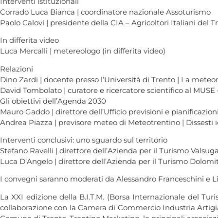
Interventi istituzionali
Corrado Luca Bianca | coordinatore nazionale Assoturismo
Paolo Calovi | presidente della CIA – Agricoltori Italiani del T
In differita video
Luca Mercalli | metereologo (in differita video)
Relazioni
Dino Zardi | docente presso l’Università di Trento | La meteoro
David Tombolato | curatore e ricercatore scientifico al MUSE 
Gli obiettivi dell’Agenda 2030
Mauro Gaddo | direttore dell’Ufficio previsioni e pianificazioni
Andrea Piazza | previsore meteo di Meteotrentino | Dissesti
Interventi conclusivi: uno sguardo sul territorio
Stefano Ravelli | direttore dell’Azienda per il Turismo Valsug
Luca D’Angelo | direttore dell’Azienda per il Turismo Dolomi
I convegni saranno moderati da Alessandro Franceschini e L
La XXI edizione della B.I.T.M. (Borsa Internazionale del T
collaborazione con la Camera di Commercio Industria Artigi