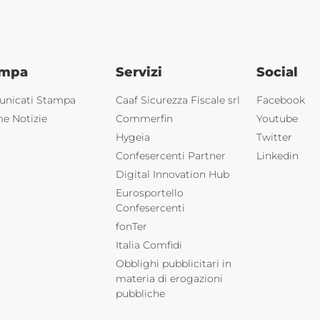
ampa
Servizi
Social
nicati Stampa
Caaf Sicurezza Fiscale srl
Facebook
me Notizie
Commerfin
Youtube
Hygeia
Twitter
Confesercenti Partner
Linkedin
Digital Innovation Hub
Eurosportello
Confesercenti
fonTer
Italia Comfidi
Obblighi pubblicitari in
materia di erogazioni
pubbliche