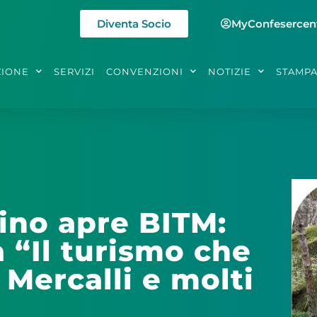
Diventa Socio
MyConfesercen
ZIONE
SERVIZI
CONVENZIONI
NOTIZIE
STAMP
ino apre BITM:
 “Il turismo che
 Mercalli e molti