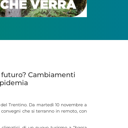
il futuro? Cambiamenti
’epidemia
i del Trentino. Da martedì 10 novembre a
i convegni che si terranno in remoto, con
 climatici, di un nuovo turismo a “bassa