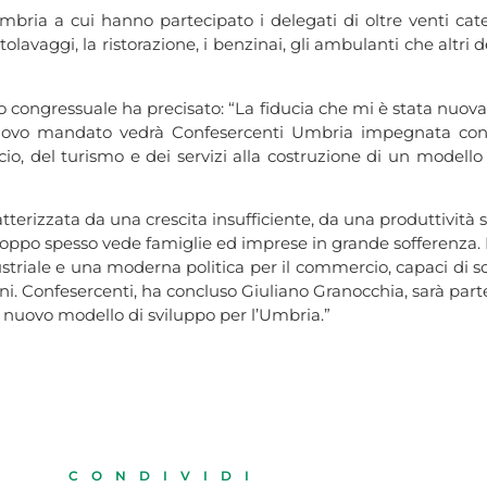
mbria a cui hanno partecipato i delegati di oltre venti cate
tolavaggi, la ristorazione, i benzinai, gli ambulanti che altri
nto congressuale ha precisato: “La fiducia che mi è stata n
nuovo mandato vedrà Confesercenti Umbria impegnata con 
io, del turismo e dei servizi alla costruzione di un modello
rizzata da una crescita insufficiente, da una produttività sta
 troppo spesso vede famiglie ed imprese in grande sofferenza.
ustriale e una moderna politica per il commercio, capaci di so
bani. Confesercenti, ha concluso Giuliano Granocchia, sarà par
un nuovo modello di sviluppo per l’Umbria.”
CONDIVIDI