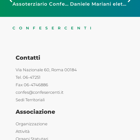
Assoterziario Confesercenti Grosseto: moneta digitale, un fenomeno che sta crescendo
Daniele Mariani eletto Presidente regionale di Fiesa Confesercenti E.R.
CONFESERCENTI
Contatti
Via Nazionale 60, Roma 00184
Tel. 06-47251
Fax 06-4746886
confes@confesercenti.it
Sedi Territoriali
Associazione
Organizzazione
Attività
Organi Statutari