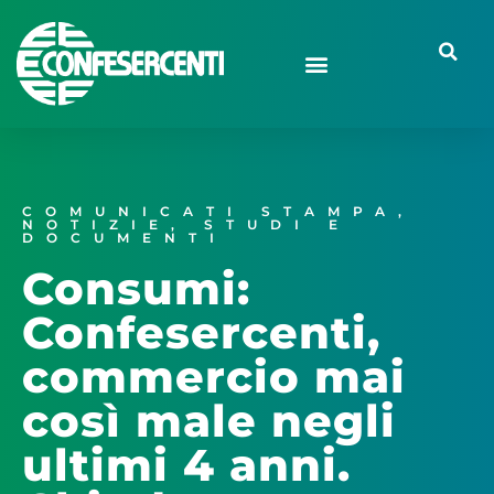
COMUNICATI STAMPA
,
NOTIZIE
,
STUDI E
DOCUMENTI
Consumi:
Confesercenti,
commercio mai
così male negli
ultimi 4 anni.