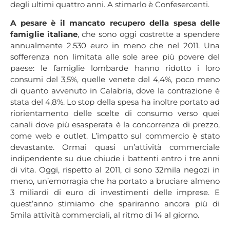
degli ultimi quattro anni. A stimarlo è Confesercenti.
A pesare è il mancato recupero della spesa delle
famiglie italiane
, che sono oggi costrette a spendere
annualmente 2.530 euro in meno che nel 2011. Una
sofferenza non limitata alle sole aree più povere del
paese: le famiglie lombarde hanno ridotto i loro
consumi del 3,5%, quelle venete del 4,4%, poco meno
di quanto avvenuto in Calabria, dove la contrazione è
stata del 4,8%. Lo stop della spesa ha inoltre portato ad
riorientamento delle scelte di consumo verso quei
canali dove più esasperata è la concorrenza di prezzo,
come web e outlet. L’impatto sul commercio è stato
devastante. Ormai quasi un’attività commerciale
indipendente su due chiude i battenti entro i tre anni
di vita. Oggi, rispetto al 2011, ci sono 32mila negozi in
meno, un’emorragia che ha portato a bruciare almeno
3 miliardi di euro di investimenti delle imprese. E
quest’anno stimiamo che spariranno ancora più di
5mila attività commerciali, al ritmo di 14 al giorno.