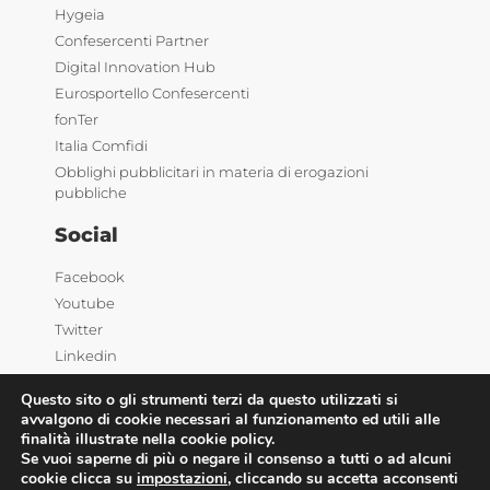
Hygeia
Confesercenti Partner
Digital Innovation Hub
Eurosportello Confesercenti
fonTer
Italia Comfidi
Obblighi pubblicitari in materia di erogazioni
pubbliche
Social
Facebook
Youtube
Twitter
Linkedin
Questo sito o gli strumenti terzi da questo utilizzati si
avvalgono di cookie necessari al funzionamento ed utili alle
finalità illustrate nella cookie policy.
Se vuoi saperne di più o negare il consenso a tutti o ad alcuni
cookie clicca su
impostazioni
, cliccando su accetta acconsenti