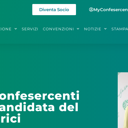
Diventa Socio
MyConfesercen
ZIONE
SERVIZI
CONVENZIONI
NOTIZIE
STAMP
Confesercenti
candidata del
rici