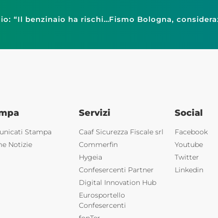
Faib Confesercenti Modena, rapina al benzinaio: “Il benzinaio ha rischiato di morire. Occorrono sicurezza e certezza della pena”
ampa
Servizi
Social
nicati Stampa
Caaf Sicurezza Fiscale srl
Facebook
me Notizie
Commerfin
Youtube
Hygeia
Twitter
Confesercenti Partner
Linkedin
Digital Innovation Hub
Eurosportello
Confesercenti
fonTer