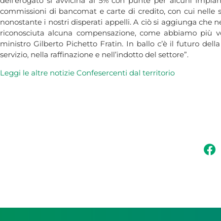
dell’erogato si avvicina al 5% con punte per alcuni impian
commissioni di bancomat e carte di credito, con cui nelle 
nonostante i nostri disperati appelli. A ciò si aggiunga che n
riconosciuta alcuna compensazione, come abbiamo più vo
ministro Gilberto Pichetto Fratin. In ballo c’è il futuro dell
servizio, nella raffinazione e nell’indotto del settore”.
Leggi le altre notizie Confesercenti dal territorio