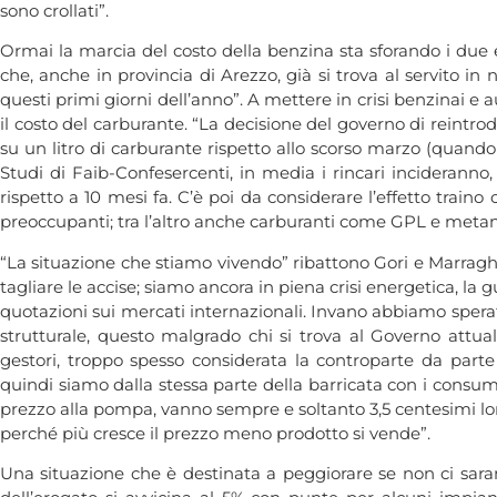
sono crollati”.
Ormai la marcia del costo della benzina sta sforando i due eu
che, anche in provincia di Arezzo, già si trova al servito in
questi primi giorni dell’anno”. A mettere in crisi benzinai e 
il costo del carburante. “La decisione del governo di reint
su un litro di carburante rispetto allo scorso marzo (quando 
Studi di Faib-Confesercenti, in media i rincari inciderann
rispetto a 10 mesi fa. C’è poi da considerare l’effetto traino
preoccupanti; tra l’altro anche carburanti come GPL e metan
“La situazione che stiamo vivendo” ribattono Gori e Marraghi
tagliare le accise; siamo ancora in piena crisi energetica, l
quotazioni sui mercati internazionali. Invano abbiamo spera
strutturale, questo malgrado chi si trova al Governo attu
gestori, troppo spesso considerata la controparte da part
quindi siamo dalla stessa parte della barricata con i consuma
prezzo alla pompa, vanno sempre e soltanto 3,5 centesimi lor
perché più cresce il prezzo meno prodotto si vende”.
Una situazione che è destinata a peggiorare se non ci sara