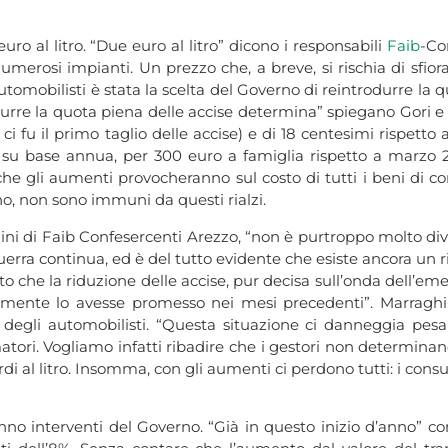
ro al litro. “Due euro al litro” dicono i responsabili
Faib
-Co
 numerosi impianti. Un prezzo che, a breve, si rischia di sfio
automobilisti è stata la scelta del Governo di reintrodurre la
rodurre la quota piena delle accise determina” spiegano Gori
ci fu il primo taglio delle accise) e di 18 centesimi rispetto
o, su base annua, per 300 euro a famiglia rispetto a marzo 
 che gli aumenti provocheranno sul costo di tutti i beni di con
o, non sono immuni da questi rialzi.
ni di Faib Confesercenti Arezzo, “non è purtroppo molto dive
a guerra continua, ed è del tutto evidente che esiste ancora u
to che la riduzione delle accise, pur decisa sull’onda dell’
almente lo avesse promesso nei mesi precedenti”. Marraghi
e degli automobilisti. “Questa situazione ci danneggia pes
tori. Vogliamo infatti ribadire che i gestori non determinano
di al litro. Insomma, con gli aumenti ci perdono tutti: i con
nno interventi del Governo. “Già in questo inizio d’anno” c