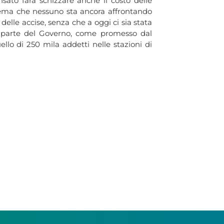
sato farà schizzare anche il costo delle
blema che nessuno sta ancora affrontando
delle accise, senza che a oggi ci sia stata
 parte del Governo, come promesso dal
uello di 250 mila addetti nelle stazioni di