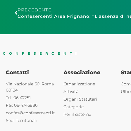
PRECEDENTE
CONFESERCENTI
Contatti
Associazione
St
Via Nazionale 60, Roma
Organizzazione
Comu
00184
Attività
Ulti
Tel. 06-47251
Organi Statutari
Fax 06-4746886
Categorie
confes@confesercenti.it
Per il sistema
Sedi Territoriali