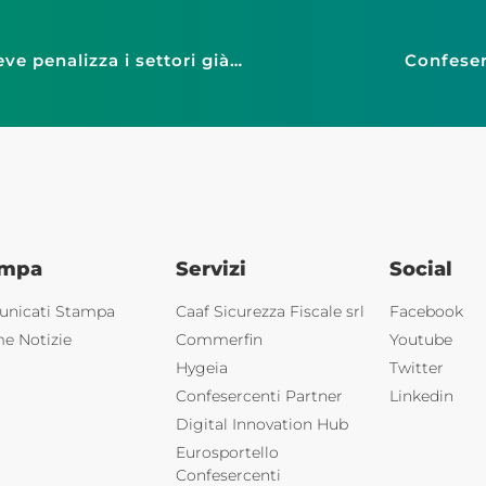
Confesercenti Area Frignano: “L’assenza di neve penalizza i settori già in crisi. Occorre un piano straordinario di misure per l’appennino: investimenti, detassazione e qualificata valorizzazione del territorio”
Confeser
ampa
Servizi
Social
nicati Stampa
Caaf Sicurezza Fiscale srl
Facebook
me Notizie
Commerfin
Youtube
Hygeia
Twitter
Confesercenti Partner
Linkedin
Digital Innovation Hub
Eurosportello
Confesercenti