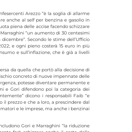
nfesercenti Arezzo “è la soglia di allarme
rare anche al self per benzina e gasolio in
 quota piena delle accise facendo schizzare
 e Marraghini “un aumento di 30 centesimi
 a dicembre”. Secondo le stime dell’Ufficio
2022; e ogni pieno costerà 15 euro in più
sumo e sull’inflazione, che è già a livelli
rsa da quella che portò alla decisione di
n rischio concreto di nuove impennate delle
emergenza, potesse diventare permanente e
ni e Gori difendono poi la categoria dei
antemente” dicono i responsabili Faib “e
 il prezzo e che a loro, a prescindere dal
sumatori e le imprese, ma anche i benzinai
oncludono Gori e Marraghini “la riduzione