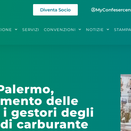
Diventa Socio
MyConfesercen
ZIONE
SERVIZI
CONVENZIONI
NOTIZIE
STAMP
Palermo,
rimento delle
i gestori degli
di carburante