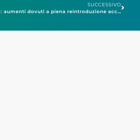
SUCCESSIVO
Faib Confesercenti Liguria: aumenti dovuti a piena reintroduzione accise, non si usino i gestori come capri espiatori