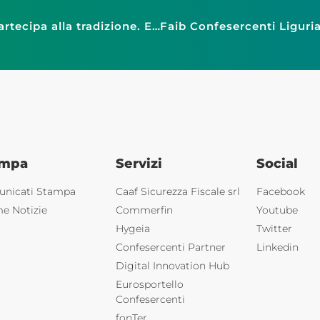
Epifania: Confesercenti, il 65% degli italiani partecipa alla tradizione. E la calza della Befana torna a riempirsi: spesa media 58 euro
ampa
Servizi
Social
nicati Stampa
Caaf Sicurezza Fiscale srl
Facebook
me Notizie
Commerfin
Youtube
Hygeia
Twitter
Confesercenti Partner
Linkedin
Digital Innovation Hub
Eurosportello
Confesercenti
fonTer