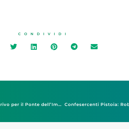
CONDIVIDI
Confesercenti Campania: 430mila turisti in arrivo per il Ponte dell’Immacolata. 215 milioni di fatturato