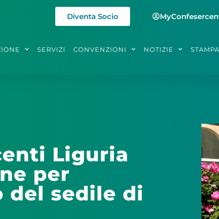
Diventa Socio
MyConfesercen
ZIONE
SERVIZI
CONVENZIONI
NOTIZIE
STAMP
enti Liguria
one per
o del sedile di
n