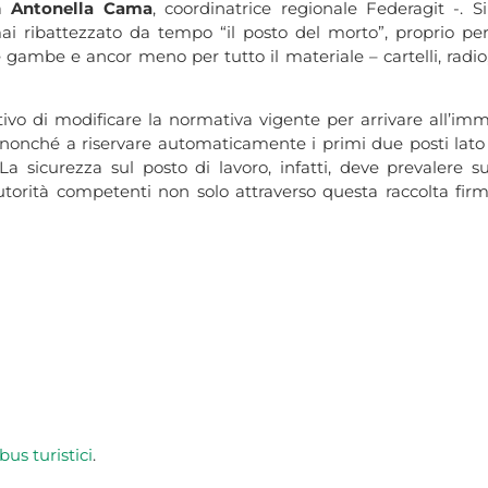
ca
Antonella Cama
, coordinatrice regionale Federagit -. Si
ai ribattezzato da tempo “il posto del morto”, proprio pe
e gambe e ancor meno per tutto il materiale – cartelli, radio
vo di modificare la normativa vigente per arrivare all’imme
, nonché a riservare automaticamente i primi due posti lato 
 La sicurezza sul posto di lavoro, infatti, deve prevalere 
le autorità competenti non solo attraverso questa raccolta f
bus turistici
.