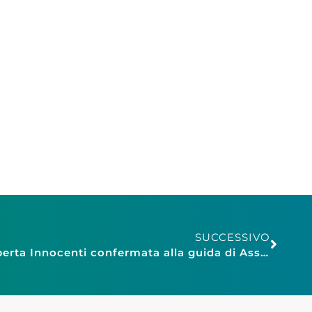
SUCCESSIVO
Confesercenti Pistoia: Roberta Innocenti confermata alla guida di Assolavaggisti Nazionale