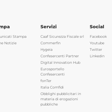
ampa
Servizi
Social
nicati Stampa
Caaf Sicurezza Fiscale srl
Facebook
me Notizie
Commerfin
Youtube
Hygeia
Twitter
Confesercenti Partner
Linkedin
Digital Innovation Hub
Eurosportello
Confesercenti
fonTer
Italia Comfidi
Obblighi pubblicitari in
materia di erogazioni
pubbliche