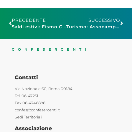
PRECEDENTE
SUCCESSIVO
Saldi estivi: Fismo Confesercenti Veneto Centrale chiede regole più chiare e controlli sul far west delle promozioni
Turismo: Assocamping, bene proroga adempimenti catastali per le strutture ricettive all’aria aperta
CONFESERCENTI
Contatti
Via Nazionale 60, Roma 00184
Tel. 06-47251
Fax 06-4746886
confes@confesercenti.it
Sedi Territoriali
Associazione