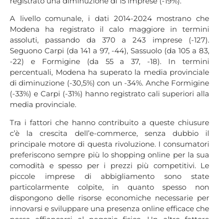
registrato una diminuzione di 15 imprese (-19%).
A livello comunale, i dati 2014-2024 mostrano che
Modena ha registrato il calo maggiore in termini
assoluti, passando da 370 a 243 imprese (-127).
Seguono Carpi (da 141 a 97, -44), Sassuolo (da 105 a 83,
-22) e Formigine (da 55 a 37, -18). In termini
percentuali, Modena ha superato la media provinciale
di diminuzione (-30,5%) con un -34%. Anche Formigine
(-33%) e Carpi (-31%) hanno registrato cali superiori alla
media provinciale.
Tra i fattori che hanno contribuito a queste chiusure
c’è la crescita dell’e-commerce, senza dubbio il
principale motore di questa rivoluzione. I consumatori
preferiscono sempre più lo shopping online per la sua
comodità e spesso per i prezzi più competitivi. Le
piccole imprese di abbigliamento sono state
particolarmente colpite, in quanto spesso non
dispongono delle risorse economiche necessarie per
innovarsi e sviluppare una presenza online efficace che