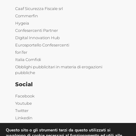
Caaf Sicurezza Fiscale srl
Commerfin
Hygeia
Confesercenti Partner
Digital Innovation Hub
Eurosportello Confesercenti
fonTer
Italia Comfidi
Obblighi pubblicitari in materia di erogazioni
pubbliche
Social
Facebook
Youtube
Twitter
Linkedin
Questo sito o gli strumenti terzi da questo utilizzati si
avvalgono di cookie necessari al funzionamento ed utili alle