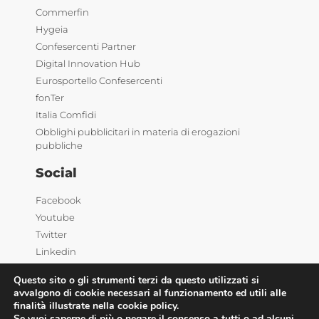
Commerfin
Hygeia
Confesercenti Partner
Digital Innovation Hub
Eurosportello Confesercenti
fonTer
Italia Comfidi
Obblighi pubblicitari in materia di erogazioni
pubbliche
Social
Facebook
Youtube
Twitter
Linkedin
Questo sito o gli strumenti terzi da questo utilizzati si
avvalgono di cookie necessari al funzionamento ed utili alle
finalità illustrate nella cookie policy.
Se vuoi saperne di più o negare il consenso a tutti o ad alcuni