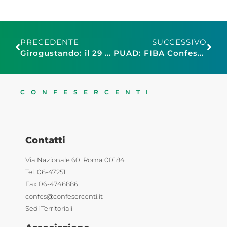
PRECEDENTE
SUCCESSIVO
Girogustando: il 29 settembre a Marina di Grosseto
PUAD: FIBA Confesercenti Campania, tra crisi e progettualità, ascoltate la voce degli operatori balneari
CONFESERCENTI
Contatti
Via Nazionale 60, Roma 00184
Tel. 06-47251
Fax 06-4746886
confes@confesercenti.it
Sedi Territoriali