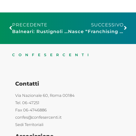
PRECEDENTE
SUCCESSIVO
Balneari: Rustignoli (FIBA Confesercenti), “Positive dichiarazioni del ministro De Micheli”
Nasce “Franchising in TV”, il primo format televisivo, web e social esclusivamente dedicato all’affiliazione commerciale
CONFESERCENTI
Contatti
Via Nazionale 60, Roma 00184
Tel. 06-47251
Fax 06-4746886
confes@confesercenti.it
Sedi Territoriali