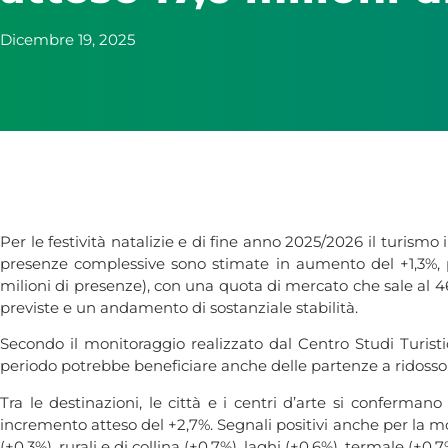
Dicembre 19, 2025
Per le festività natalizie e di fine anno 2025/2026 il turismo
presenze complessive sono stimate in aumento del +1,3%, per 
milioni di presenze), con una quota di mercato che sale al 46
previste e un andamento di sostanziale stabilità.
Secondo il monitoraggio realizzato dal Centro Studi Turistic
periodo potrebbe beneficiare anche delle partenze a ridosso d
Tra le destinazioni, le città e i centri d’arte si confermano
incremento atteso del +2,7%. Segnali positivi anche per la mon
(+0,3%), rurali e di collina (+0,7%), laghi (+0,6%), termale (+0,7