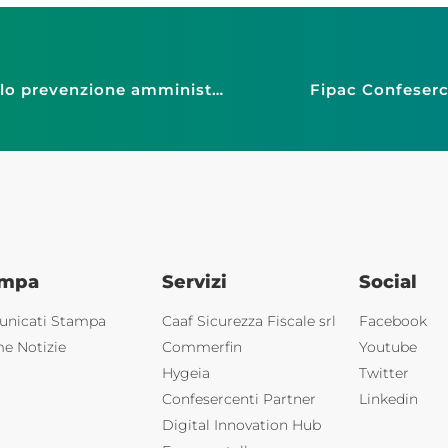
Confesercenti Palermo ha aderito al Protocollo prevenzione amministrativa antimafia
Fipac Confeserce
ampa
Servizi
Social
nicati Stampa
Caaf Sicurezza Fiscale srl
Facebook
me Notizie
Commerfin
Youtube
Hygeia
Twitter
Confesercenti Partner
Linkedin
Digital Innovation Hub