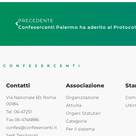
PRECEDENTE
CONFESERCENTI
Contatti
Associazione
St
Via Nazionale 60, Roma
Organizzazione
Comu
00184
Attività
Ulti
Tel. 06-47251
Organi Statutari
Fax 06-4746886
Categorie
confes@confesercenti.it
Per il sistema
Sedi Territoriali