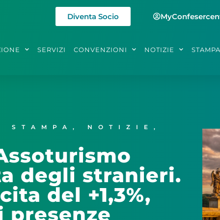
Diventa Socio
MyConfesercen
ZIONE
SERVIZI
CONVENZIONI
NOTIZIE
STAMP
I STAMPA
,
NOTIZIE
,
 Assoturismo
a degli stranieri.
cita del +1,3%,
di presenze