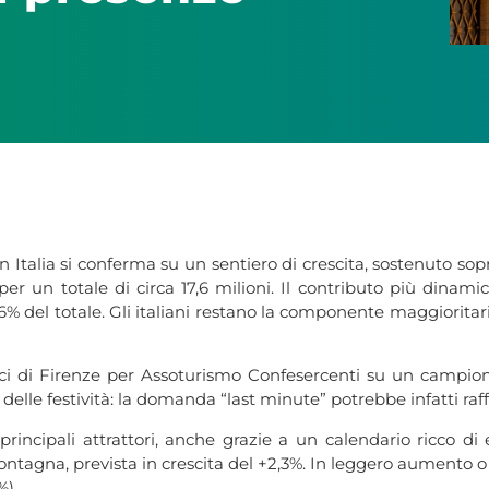
 in Italia si conferma su un sentiero di crescita, sostenuto s
un totale di circa 17,6 milioni. Il contributo più dinamico a
% del totale. Gli italiani restano la componente maggioritari
i di Firenze per Assoturismo Confesercenti su un campione di
elle festività: la domanda “last minute” potrebbe infatti raf
 principali attrattori, anche grazie a un calendario ricco di
tagna, prevista in crescita del +2,3%. In leggero aumento o st
%).