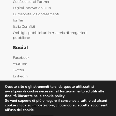
Confesercenti Partner
Digital Innovation Hub
Eurosportello Confesercenti
fonTer
Italia Comfidi
Obblighi pubblicitari in materia di erogazioni
pubbliche
Social
Facebook
Youtube
Twitter
Linkedin
Questo sito o gli strumenti terzi da questo utilizzati si
avvalgono di cookie necessari al funzionamento ed utili alle
finalità illustrate nella cookie policy.
Se vuoi saperne di più o negare il consenso a tutti o ad alcuni
cookie clicca su
impostazioni
, cliccando su accetta acconsenti
©2025 Confesercenti | Ufficio stampa: Via Nazionale,
all’uso dei cookie.
60 00184 Roma |
Privacy
| Powered by
Deep Lab