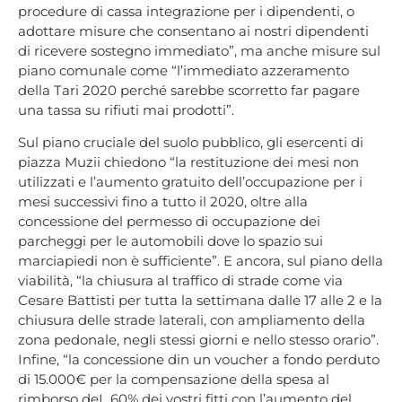
procedure di cassa integrazione per i dipendenti, o
adottare misure che consentano ai nostri dipendenti
di ricevere sostegno immediato”, ma anche misure sul
piano comunale come “l’immediato azzeramento
della Tari 2020 perché sarebbe scorretto far pagare
una tassa su rifiuti mai prodotti”.
Sul piano cruciale del suolo pubblico, gli esercenti di
piazza Muzii chiedono “la restituzione dei mesi non
utilizzati e l’aumento gratuito dell’occupazione per i
mesi successivi fino a tutto il 2020, oltre alla
concessione del permesso di occupazione dei
parcheggi per le automobili dove lo spazio sui
marciapiedi non è sufficiente”. E ancora, sul piano della
viabilità, “la chiusura al traffico di strade come via
Cesare Battisti per tutta la settimana dalle 17 alle 2 e la
chiusura delle strade laterali, con ampliamento della
zona pedonale, negli stessi giorni e nello stesso orario”.
Infine, “la concessione din un voucher a fondo perduto
di 15.000€ per la compensazione della spesa al
rimborso deL 60% dei vostri fitti con l’aumento del