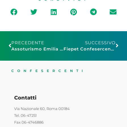
PRECEDENTE
SUCCESSIVO
Assoturismo Emilia Romagna: bene volontà del Presidente Bonaccini di riaprire il turismo
Fiepet Confesercenti Siena: “Ossigeno per la ristorazione, oppure entro breve in città non si mangia“
CONFESERCENTI
Contatti
Via Nazionale 60, Roma 00184
Tel. 06-47251
Fax 06-4746886