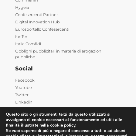
Commerfin
Hygeia
Confesercenti Partner
Digital Innovation Hub
Eurosportello Confesercenti
fonTer
Italia Comfidi
Obblighi pubblicitari in materia di erogazioni
pubbliche
Social
Facebook
Youtube
Twitter
Linkedin
Questo sito o gli strumenti terzi da questo utilizzati si
avvalgono di cookie necessari al funzionamento ed utili alle
finalità illustrate nella cookie policy.
Se vuoi saperne di più o negare il consenso a tutti o ad alcuni