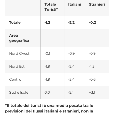
Totale
Italiani
Stranieri
Turisti*
Totale
-1,2
-2,2
-0,2
Area
geografica
Nord Ovest
-0,1
-0,9
-0,9
Nord Est
-1,9
-2,4
-1,5
Centro
-1,9
-3,4
-0,6
Sud e Isole
0,0
-2,1
+3,1
*Il totale dei turisti è una media pesata tra le
previsioni dei flussi italiani e stranieri, non la