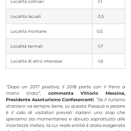
Località collinari
-1,1
Località lacuali
-3,5
Località montane
0,5
Località termali
-1,7
Località di altro interesse
-1,6
“Dopo un 2017 positivo, il 2018 parte con il freno a
mano tirato”,
commenta Vittorio Messina,
Presidente Assoturismo Confesercenti
.
“Se il turismo
straniero va sempre bene, su questa Pasqua a pesare
è il calo di visitatori previsti italiani: uno stop che
speriamo sia momentaneo e dovuto soprattutto alle
incertezze meteo, la cui reale entità è stata esagerata