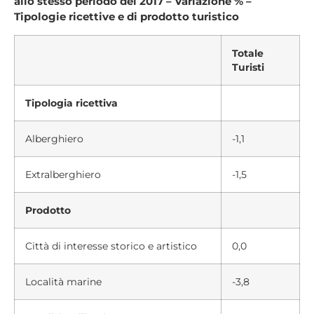
allo stesso periodo del 2017 – Variazione % –
Tipologie ricettive e di prodotto turistico
Totale
Turisti
Tipologia ricettiva
Alberghiero
-1,1
Extralberghiero
-1,5
Prodotto
Città di interesse storico e artistico
0,0
Località marine
-3,8