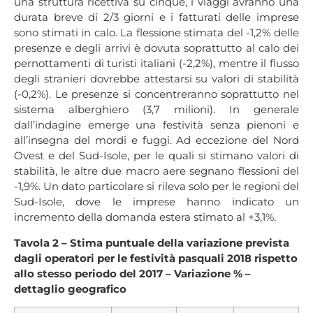
una struttura ricettiva su cinque, i viaggi avranno una
durata breve di 2/3 giorni e i fatturati delle imprese
sono stimati in calo. La flessione stimata del -1,2% delle
presenze e degli arrivi è dovuta soprattutto al calo dei
pernottamenti di turisti italiani (-2,2%), mentre il flusso
degli stranieri dovrebbe attestarsi su valori di stabilità
(-0,2%). Le presenze si concentreranno soprattutto nel
sistema alberghiero (3,7 milioni). In generale
dall’indagine emerge una festività senza pienoni e
all’insegna del mordi e fuggi. Ad eccezione del Nord
Ovest e del Sud-Isole, per le quali si stimano valori di
stabilità, le altre due macro aere segnano flessioni del
-1,9%. Un dato particolare si rileva solo per le regioni del
Sud-Isole, dove le imprese hanno indicato un
incremento della domanda estera stimato al +3,1%.
Tavola 2 – Stima puntuale della variazione prevista
dagli operatori per le festività pasquali 2018 rispetto
allo stesso periodo del 2017 – Variazione % –
dettaglio geografico