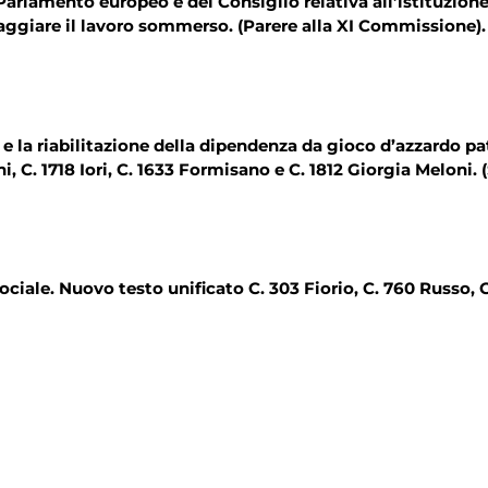
lamento europeo e del Consiglio relativa all’istituzione 
raggiare il lavoro sommerso. (Parere alla XI Commissione)
 e la riabilitazione della dipendenza da gioco d’azzardo pat
roni, C. 1718 Iori, C. 1633 Formisano e C. 1812 Giorgia Me
sociale. Nuovo testo unificato C. 303 Fiorio, C. 760 Russo, 