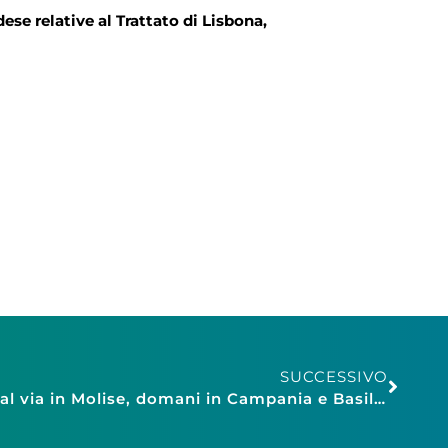
se relative al Trattato di Lisbona,
SUCCESSIVO
Saldi, Confesercenti: oggi al via in Molise, domani in Campania e Basilicata. Dal 5 luglio vendite di fine stagione in tutta Italia.