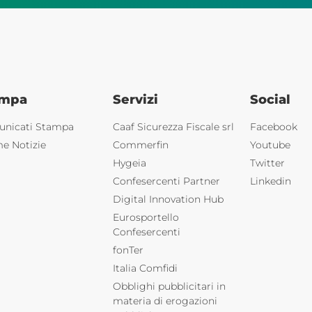
ampa
Servizi
Social
nicati Stampa
Caaf Sicurezza Fiscale srl
Facebook
me Notizie
Commerfin
Youtube
Hygeia
Twitter
Confesercenti Partner
Linkedin
Digital Innovation Hub
Eurosportello
Confesercenti
fonTer
Italia Comfidi
Obblighi pubblicitari in
materia di erogazioni