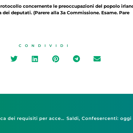
otocollo concernente le preoccupazioni del popolo irlande
ra dei deputati. (Parere alla 3a Commissione. Esame. Pare
CONDIVIDI
26 giugno 2014 – Camera dei Deputati: modifica dei requisiti per accedere ai piani di rateazione straordinari di somme iscritte a ruolo – Gli altri provvedimenti