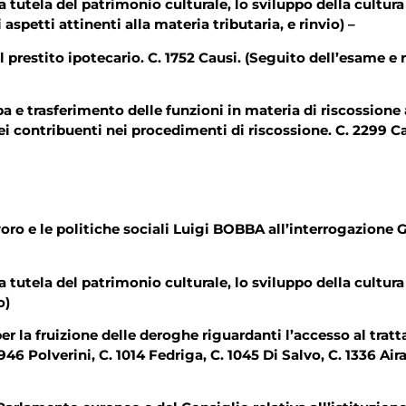
 tutela del patrimonio culturale, lo sviluppo della cultura 
 gli aspetti attinenti alla materia tributaria, e rinvi
l prestito ipotecario. C. 1752 Causi. (Seguito dell’esame e r
pa e trasferimento delle funzioni in materia di riscossione
 contribuenti nei procedimenti di riscossione. C. 2299 Can
o e le politiche sociali Luigi BOBBA all’interrogazione GN
 tutela del patrimonio culturale, lo sviluppo della cultura 
 rinvio)
 per la fruizione delle deroghe riguardanti l’accesso al tr
46 Polverini, C. 1014 Fedriga, C. 1045 Di Salvo, C. 1336 Air