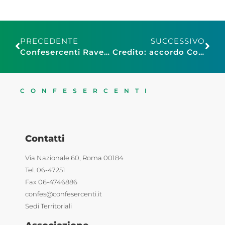
PRECEDENTE
SUCCESSIVO
Confesercenti Ravenna Cesena: Caplèt & Friends, da giovedì 9 a domenica 12 a Ravenna la manifestazione di cultura gastronomica che valorizza le eccellenze locali
Credito: accordo Confesercenti – MPS, agevolazioni bancarie per le imprese associate
CONFESERCENTI
Contatti
Via Nazionale 60, Roma 00184
Tel. 06-47251
Fax 06-4746886
confes@confesercenti.it
Sedi Territoriali