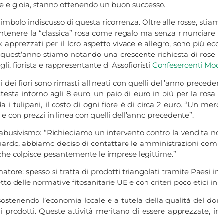
e e gioia, stanno ottenendo un buon successo.
imbolo indiscusso di questa ricorrenza. Oltre alle rosse, stia
tenere la “classica” rosa come regalo ma senza rinunciare a 
: apprezzati per il loro aspetto vivace e allegro, sono più ec
e, quest’anno stiamo notando una crescente richiesta di rose 
li, fiorista e rappresentante di Assofioristi
Confesercenti Mo
i dei fiori sono rimasti allineati con quelli dell’anno preced
testa intorno agli 8 euro, un paio di euro in più per la rosa “
i tulipani, il costo di ogni fiore è di circa 2 euro. “Un merc
 e con prezzi in linea con quelli dell’anno precedente”.
abusivismo: “Richiediamo un intervento contro la vendita non
iguardo, abbiamo deciso di contattare le amministrazioni co
 che colpisce pesantemente le imprese legittime.”
atore: spesso si tratta di prodotti triangolati tramite Paesi 
tto delle normative fitosanitarie UE e con criteri poco etici in
io, sostenendo l’economia locale e a tutela della qualità del do
i prodotti. Queste attività meritano di essere apprezzate,