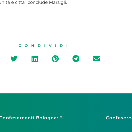
nità e città” conclude Marsigli.
CONDIVIDI
Ancora un attacco al commercio di vicinato, Confesercenti Bologna: “Gli gli aumenti di tariffe per Bus e Strisce Blu faranno calare i consumi”
Confeserce