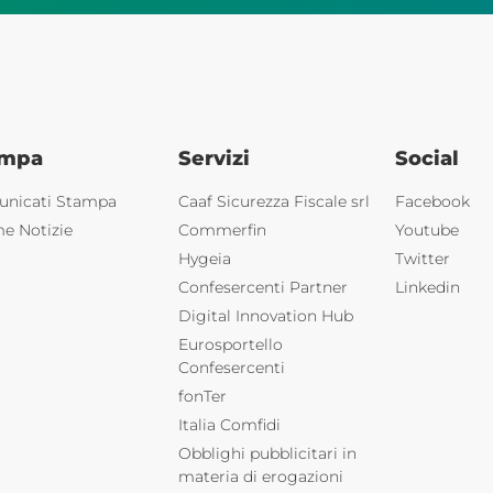
ampa
Servizi
Social
nicati Stampa
Caaf Sicurezza Fiscale srl
Facebook
me Notizie
Commerfin
Youtube
Hygeia
Twitter
Confesercenti Partner
Linkedin
Digital Innovation Hub
Eurosportello
Confesercenti
fonTer
Italia Comfidi
Obblighi pubblicitari in
materia di erogazioni