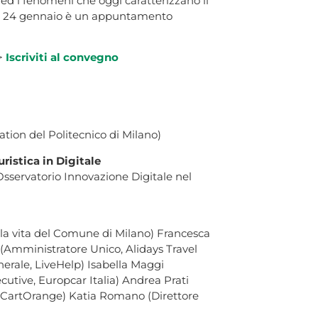
ed i fenomeni che oggi caratterizzano il
 del 24 gennaio è un appuntamento
>
Iscriviti al convegno
tion del Politecnico di Milano)
uristica in Digitale
Osservatorio Innovazione Digitale nel
ella vita del Comune di Milano) Francesca
(Amministratore Unico, Alidays Travel
nerale, LiveHelp) Isabella Maggi
utive, Europcar Italia) Andrea Prati
 CartOrange) Katia Romano (Direttore