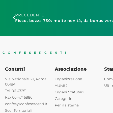
PRECEDENTE
Fisco, bozza 730: molte novità, da bonus ver
CONFESERCENTI
Contatti
Associazione
St
Via Nazionale 60, Roma
Organizzazione
Comu
00184
Attività
Ulti
Tel. 06-47251
Organi Statutari
Fax 06-4746886
Categorie
confes@confesercenti.it
Per il sistema
Sedi Territoriali