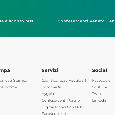
de a sconto bus
ampa
Servizi
Social
nicati Stampa
Caaf Sicurezza Fiscale srl
Facebook
me Notizie
Commerfin
Youtube
Hygeia
Twitter
Confesercenti Partner
Linkedin
Digital Innovation Hub
Eurosportello