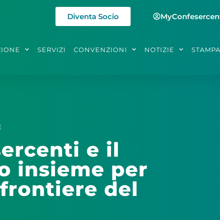
Diventa Socio
MyConfesercen
ZIONE
SERVIZI
CONVENZIONI
NOTIZIE
STAMP
E
rcenti e il
no insieme per
frontiere del