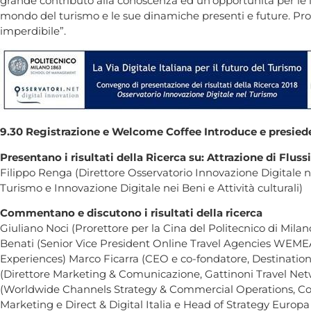
grande contributo alla conoscenza ed un’opportunità per le 
mondo del turismo e le sue dinamiche presenti e future. Pro
imperdibile”.
9.30 Registrazione e Welcome Coffee
Introduce e presie
Presentano i risultati della Ricerca su: Attrazione di Flussi
Filippo Renga (Direttore Osservatorio Innovazione Digitale 
Turismo e Innovazione Digitale nei Beni e Attività culturali)
Commentano e discutono i risultati della ricerca
Giuliano Noci (Prorettore per la Cina del Politecnico di Mil
Benati (Senior Vice President Online Travel Agencies WEMEA
Experiences) Marco Ficarra (CEO e co-fondatore, Destination 
(Direttore Marketing & Comunicazione, Gattinoni Travel Netw
(Worldwide Channels Strategy & Commercial Operations, Co
Marketing e Direct & Digital Italia e Head of Strategy Europa 