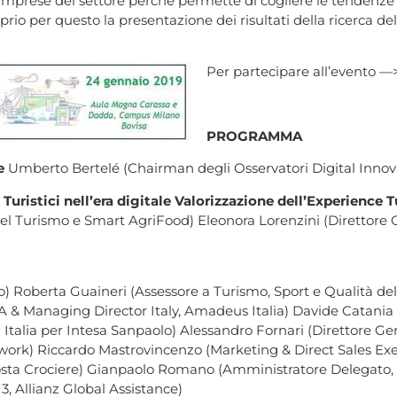
imprese del settore perché permette di cogliere le tendenze 
prio per questo la presentazione dei risultati della ricerca
Per partecipare all’evento —
PROGRAMMA
de
Umberto Bertelé (Chairman degli Osservatori Digital Innova
 Turistici nell’era digitale Valorizzazione dell’Experience T
nel Turismo e Smart AgriFood) Eleonora Lorenzini (Direttore 
ano) Roberta Guaineri (Assessore a Turismo, Sport e Qualità d
 & Managing Director Italy, Amadeus Italia) Davide Catania 
Italia per Intesa Sanpaolo) Alessandro Fornari (Direttore Ge
ork) Riccardo Mastrovincenzo (Marketing & Direct Sales Exec
sta Crociere) Gianpaolo Romano (Amministratore Delegato,
3, Allianz Global Assistance)