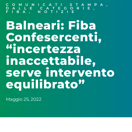
COMUNICATI STAMPA
,
DALLE CATEGORIE
,
FIBA
,
NOTIZIE
Balneari: Fiba
Confesercenti,
“incertezza
inaccettabile,
serve intervento
equilibrato”
Maggio 25, 2022