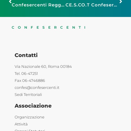
Confesercenti Reggio Calabria, suolo pubblico: è arrivata la diffida del Prefetto, entro 20 giorni il Consiglio Comunale dovrà approvare il bilancio pena lo scioglimento
CE.S.CO.T Confesercenti Liguria: al via il corso online S.A.B. obbligatorio per tutti coloro che desiderano aprire un’attività nel settore alimentare
CONFESERCENTI
Contatti
Via Nazionale 60, Roma 00184
Tel. 06-47251
Fax 06-4746886
confes@confesercenti.it
Sedi Territoriali
Associazione
Organizzazione
Attività
Organi Statutari