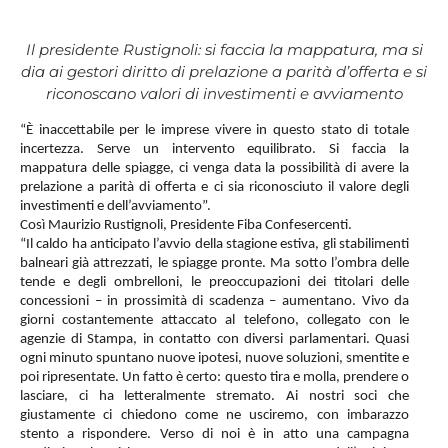
Il presidente Rustignoli: si faccia la mappatura, ma si
dia ai gestori diritto di prelazione a parità d’offerta e si
riconoscano valori di investimenti e avviamento
“È inaccettabile per le imprese vivere in questo stato di totale
incertezza. Serve un intervento equilibrato. Si faccia la
mappatura delle spiagge, ci venga data la possibilità di avere la
prelazione a parità di offerta e ci sia riconosciuto il valore degli
investimenti e dell’avviamento”.
Così Maurizio Rustignoli, Presidente Fiba Confesercenti.
“Il caldo ha anticipato l’avvio della stagione estiva, gli stabilimenti
balneari già attrezzati, le spiagge pronte. Ma sotto l’ombra delle
tende e degli ombrelloni, le preoccupazioni dei titolari delle
concessioni – in prossimità di scadenza – aumentano. Vivo da
giorni costantemente attaccato al telefono, collegato con le
agenzie di Stampa, in contatto con diversi parlamentari. Quasi
ogni minuto spuntano nuove ipotesi, nuove soluzioni, smentite e
poi ripresentate. Un fatto è certo: questo tira e molla, prendere o
lasciare, ci ha letteralmente stremato. Ai nostri soci che
giustamente ci chiedono come ne usciremo, con imbarazzo
stento a rispondere. Verso di noi è in atto una campagna