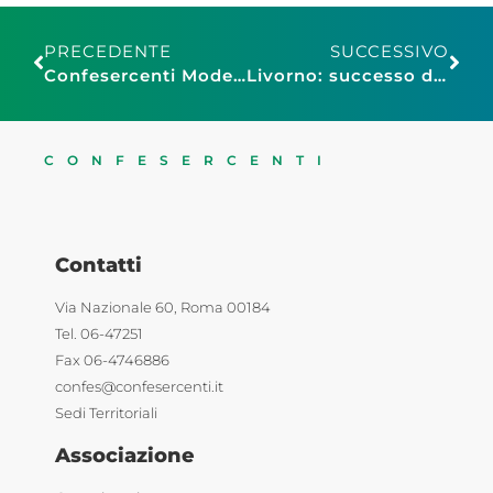
PRECEDENTE
SUCCESSIVO
Confesercenti Modena, Natale 2015: vendite stabili, ma 30% imprese segnala incremento affari
Livorno: successo del Grand Prix Confesercenti
CONFESERCENTI
Contatti
Via Nazionale 60, Roma 00184
Tel. 06-47251
Fax 06-4746886
confes@confesercenti.it
Sedi Territoriali
Associazione