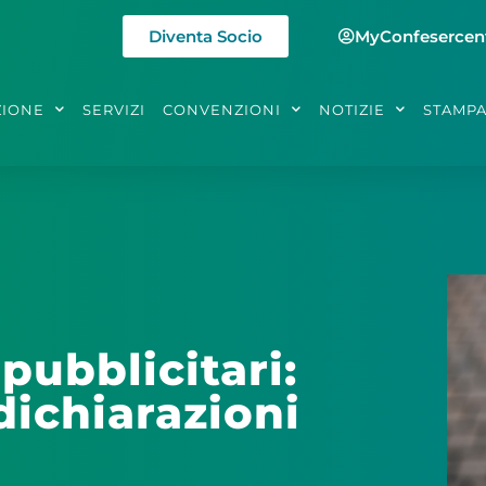
Diventa Socio
MyConfesercen
ZIONE
SERVIZI
CONVENZIONI
NOTIZIE
STAMP
pubblicitari:
dichiarazioni