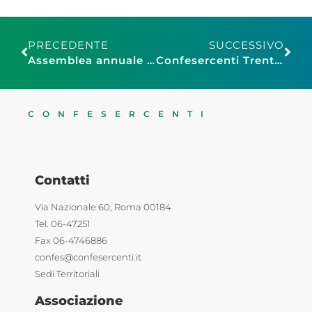
PRECEDENTE
SUCCESSIVO
Assemblea annuale Confesercenti Modena 2024
Confesercenti Trentino: BITM al via al Muse di Trento con la Presidente Nazionale Patrizia De Luise, novità: per le scuole arriva il Premio BITM “I professionisti del turismo del futuro”
CONFESERCENTI
Contatti
Via Nazionale 60, Roma 00184
Tel. 06-47251
Fax 06-4746886
confes@confesercenti.it
Sedi Territoriali
Associazione