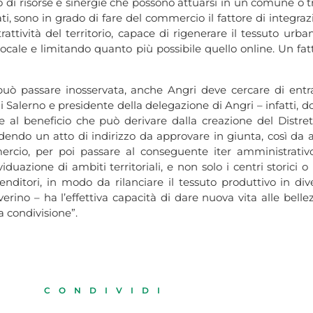
 di risorse e sinergie che possono attuarsi in un comune o 
i, sono in grado di fare del commercio il fattore di integrazi
trattività del territorio, capace di rigenerare il tessuto urb
locale e limitando quanto più possibile quello online. Un fa
uò passare inosservata, anche Angri deve cercare di entrar
i Salerno e presidente della delegazione di Angri – infatti, 
e al beneficio che può derivare dalla creazione del Distre
endo un atto di indirizzo da approvare in giunta, così da avv
mercio, per poi passare al conseguente iter amministrativo
azione di ambiti territoriali, e non solo i centri storici o i
enditori, in modo da rilanciare il tessuto produttivo in diver
ino – ha l’effettiva capacità di dare nuova vita alle bellezz
a condivisione”.
CONDIVIDI