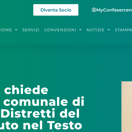
Diventa Socio
MyConfesercen
ZIONE
SERVIZI
CONVENZIONI
NOTIZIE
STAMP
 chiede
e comunale di
Distretti del
to nel Testo