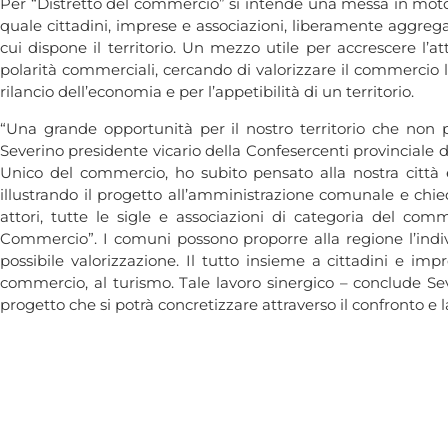
Per “Distretto del commercio” si intende una messa in moto
quale cittadini, imprese e associazioni, liberamente aggregat
cui dispone il territorio. Un mezzo utile per accrescere l’at
polarità commerciali, cercando di valorizzare il commercio 
rilancio dell’economia e per l’appetibilità di un territorio.
“Una grande opportunità per il nostro territorio che non p
Severino presidente vicario della Confesercenti provinciale d
Unico del commercio, ho subito pensato alla nostra città 
illustrando il progetto all’amministrazione comunale e chied
attori, tutte le sigle e associazioni di categoria del com
Commercio”. I comuni possono proporre alla regione l’individu
possibile valorizzazione. Il tutto insieme a cittadini e impr
commercio, al turismo. Tale lavoro sinergico – conclude Sever
progetto che si potrà concretizzare attraverso il confronto e l