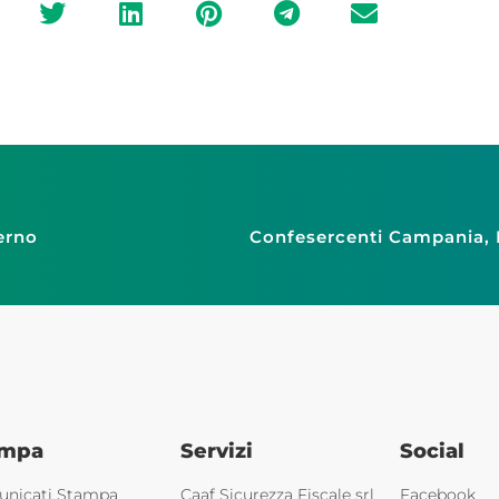
erno
ampa
Servizi
Social
nicati Stampa
Caaf Sicurezza Fiscale srl
Facebook