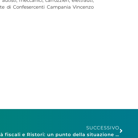
isti, meccanici, carrozzieri, elettrauti,
idente di Confesercenti Campania Vincenzo
SUCCESSIVO
Confesercenti Siena, novità fiscali e Ristori: un punto della situazione in mezz’ora