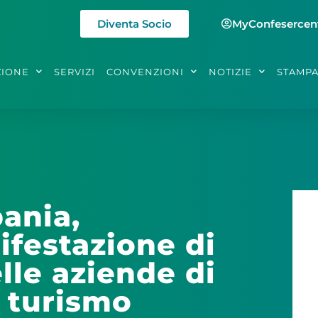
Diventa Socio
MyConfesercen
ZIONE
SERVIZI
CONVENZIONI
NOTIZIE
STAMP
ania,
festazione di
lle aziende di
 turismo