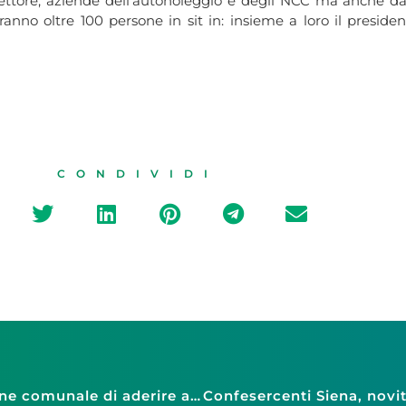
ttore, aziende dell’autonoleggio e degli NCC ma anche da aut
saranno oltre 100 persone in sit in: insieme a loro il pres
CONDIVIDI
Confesercenti Angri chiede all’Amministrazione comunale di aderire al progetto ‘Distretti del Commercio’ contenuto nel Testo Unico approvato in Campania