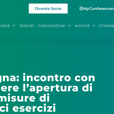
Diventa Socio
MyConfesercen
ZIONE
SERVIZI
CONVENZIONI
NOTIZIE
STAMP
na: incontro con
dere l’apertura di
 misure di
i esercizi