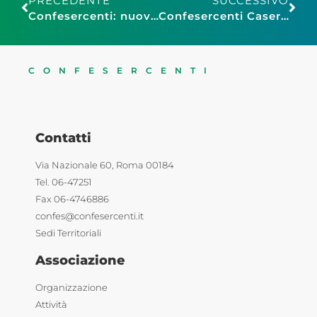
PRECEDENTE
SUCCESSIVO
Confesercenti: nuovo caos Ateco, migliaia di imprese nell’incertezza
Confesercenti Caserta: Nicola Ferraro nuovo Presidente provinciale Fiepet e Ivan Fiorillo neo eletto a Presidente cittadino
CONFESERCENTI
Contatti
Via Nazionale 60, Roma 00184
Tel. 06-47251
Fax 06-4746886
confes@confesercenti.it
Sedi Territoriali
Associazione
Organizzazione
Attività