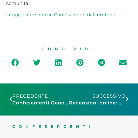
comunità.
Leggi le altre notiz
ie
Confesercenti da
l
territorio
CONDIVIDI
PRECEDENTE
SUCCESSIVO
Confesercenti Genova: saldi al via, ma non per tutti, sempre più negozi non aderiscono
Recensioni online: Banchieri (Fiepet Confesercenti), “Bene linee guida Antitrust, scontrino come prova era punto irrinunciabile”
CONFESERCENTI