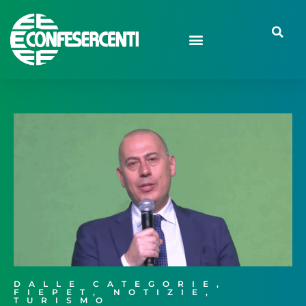
DALLE CATEGORIE
,
FIEPET
,
NOTIZIE
,
TURISMO