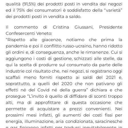
qualità (91,5%) dei prodotti posti in vendita dai negozi
ed il 75% dei consumatori è soddisfatto della “varietà”
dei prodotti posti in vendita a saldo.
Il commento di Cristina Giussani, Presidente
Confesercenti Veneto:
“Rispetto alle giacenze, notiamo che prima la
pandemia e poi il conflitto russo-ucraino, hanno ridotto
gli ordini e, di conseguenza, anche le rimanenze. Cui si
aggiungono i costi di gestione, schizzati alle stelle, da
qui la scelta di produrre sul consumato da parte delle
industrie col risultato che, nei negozi, si registrano oggi
scaffali meno forniti rispetto ai saldi del 2021 e,
soprattutto, a quelli del 2020 che non pativano gli
effetti né del Covid né della guerra” dichiara e che
prosegue “L’invito è quello di diffidare di sconti troppo
alti, ma di approfittare di questa occasione che
permette di acquistare a prezzi convenienti. Nei
prossimi mesi infatti, gli aumenti dei costi fissi per
energia, illuminazione, aria condizionata, saracinesche
e gas finiranno infatti per tradursi inevitabilmente in