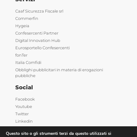
Caaf Sicurezza Fiscale srl
Commerfin
Hygeia
Confesercenti Partner
Digital Innovation Hub
Eurosportello Confesercenti
fonTer
Italia Comfidi
Obblighi pubblicitari in materia di erogazioni
pubbliche
Social
Facebook
Youtube
Twitter
Linkedin
Questo sito o gli strumenti terzi da questo utilizzati si