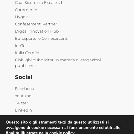
Caaf Sicurezza Fiscale srl
Commerfin
Hygeia
Confesercenti Partner
Digital Innovation Hub
Eurosportello Confesercenti
fonTer
Italia Comfidi
Obblighi pubblicitari in materia di erogazioni
pubbliche
Social
Facebook
Youtube
Twitter
Linkedin
Questo sito o gli strumenti terzi da questo utilizzati si
avvalgono di cookie necessari al funzionamento ed utili alle
finalità illustrate nella cookie policy.