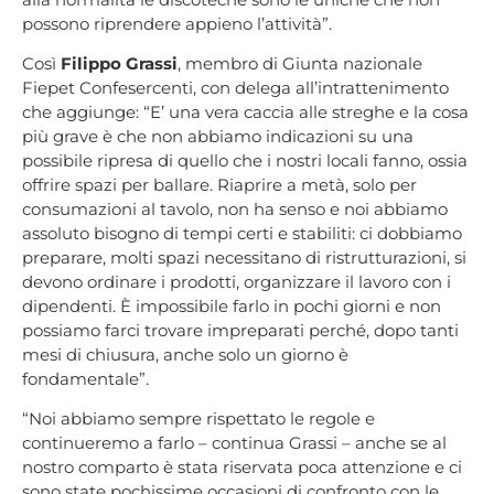
possono riprendere appieno l’attività”.
Così
Filippo Grassi
, membro di Giunta nazionale
Fiepet Confesercenti, con delega all’intrattenimento
che aggiunge: “E’ una vera caccia alle streghe e la cosa
più grave è che non abbiamo indicazioni su una
possibile ripresa di quello che i nostri locali fanno, ossia
offrire spazi per ballare. Riaprire a metà, solo per
consumazioni al tavolo, non ha senso e noi abbiamo
assoluto bisogno di tempi certi e stabiliti: ci dobbiamo
preparare, molti spazi necessitano di ristrutturazioni, si
devono ordinare i prodotti, organizzare il lavoro con i
dipendenti. È impossibile farlo in pochi giorni e non
possiamo farci trovare impreparati perché, dopo tanti
mesi di chiusura, anche solo un giorno è
fondamentale”.
“Noi abbiamo sempre rispettato le regole e
continueremo a farlo – continua Grassi – anche se al
nostro comparto è stata riservata poca attenzione e ci
sono state pochissime occasioni di confronto con le