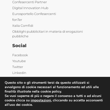
Confesercenti Partner
Digital Innovation Hub
Eurosportello Confesercenti
fonTer
Italia Comfidi
Obblighi pubblicitari in materia di erogazioni
pubbliche
Social
Facebook
Youtube
Twitter
Linkedin
Questo sito o gli strumenti terzi da questo utilizzati si
avvalgono di cookie necessari al funzionamento ed utili alle
finalità illustrate nella cookie policy.
Se vuoi saperne di più o negare il consenso a tutti o ad alcuni
cookie clicca su
impostazioni
, cliccando su accetta acconsenti
©2025 Confesercenti | Ufficio stampa: Via Nazionale,
all’uso dei cookie.
60 00184 Roma |
Privacy
| Powered by
Deep Lab