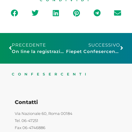
PRECEDENTE
SUCCESSIVO
On line la registrazione del webinar “Hygeia, un’occasione da non perdere per i giovani imprenditori”
Fiepet Confesercenti Grosseto: firmato il protocollo d’intesa con il Biodistretto Colline della Pia
CONFESERCENTI
Contatti
Via Nazionale 60, Roma 00184
Tel. 06-47251
Fax 06-4746886