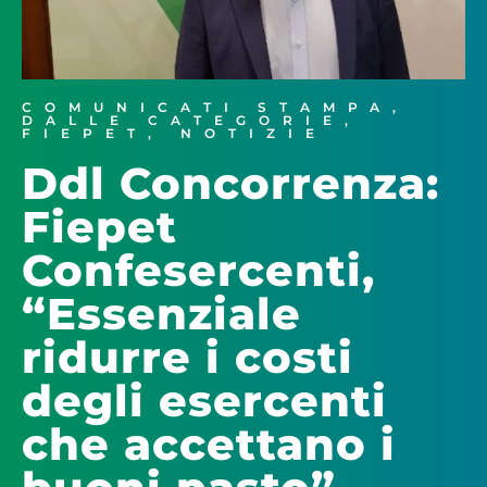
COMUNICATI STAMPA
,
DALLE CATEGORIE
,
FIEPET
,
NOTIZIE
Ddl Concorrenza:
Fiepet
Confesercenti,
“Essenziale
ridurre i costi
degli esercenti
che accettano i