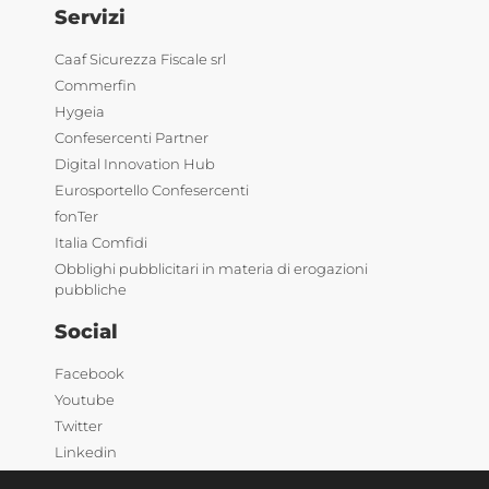
Servizi
Caaf Sicurezza Fiscale srl
Commerfin
Hygeia
Confesercenti Partner
Digital Innovation Hub
Eurosportello Confesercenti
fonTer
Italia Comfidi
Obblighi pubblicitari in materia di erogazioni
pubbliche
Social
Facebook
Youtube
Twitter
Linkedin