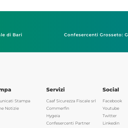
le di Bari
ampa
Servizi
Social
nicati Stampa
Caaf Sicurezza Fiscale srl
Facebook
me Notizie
Commerfin
Youtube
Hygeia
Twitter
Confesercenti Partner
Linkedin