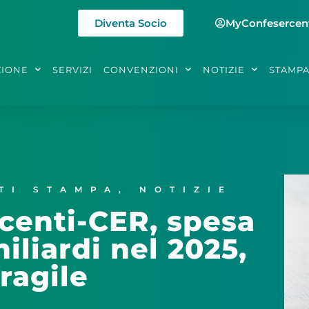
Diventa Socio
MyConfesercen
ZIONE
SERVIZI
CONVENZIONI
NOTIZIE
STAMP
TI STAMPA
,
NOTIZIE
centi-CER, spesa
iliardi nel 2025,
ragile