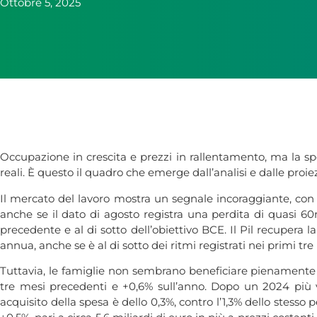
Ottobre 5, 2025
Occupazione in crescita e prezzi in rallentamento, ma la spe
reali. È questo il quadro che emerge dall’analisi e dalle pro
Il mercato del lavoro mostra un segnale incoraggiante, con g
anche se il dato di agosto registra una perdita di quasi 60m
precedente e al di sotto dell’obiettivo BCE. Il Pil recupera 
annua, anche se è al di sotto dei ritmi registrati nei primi t
Tuttavia, le famiglie non sembrano beneficiare pienamente d
tre mesi precedenti e +0,6% sull’anno. Dopo un 2024 più
acquisito della spesa è dello 0,3%, contro l’1,3% dello stess