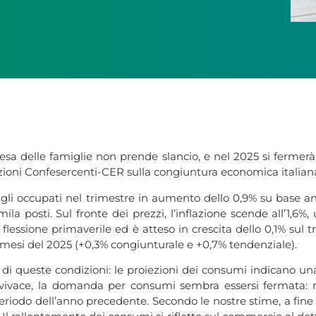
sa delle famiglie non prende slancio, e nel 2025 si fermerà 
iezioni Confesercenti-CER sulla congiuntura economica italian
li occupati nel trimestre in aumento dello 0,9% su base annu
ila posti. Sul fronte dei prezzi, l’inflazione scende all’1,6
la flessione primaverile ed è atteso in crescita dello 0,1% su
re mesi del 2025 (+0,3% congiunturale e +0,7% tendenziale).
i queste condizioni: le proiezioni dei consumi indicano una 
 vivace, la domanda per consumi sembra essersi fermata: 
o periodo dell’anno precedente. Secondo le nostre stime, a fin