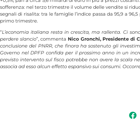
+0,5%, pari a circa 5,6 miliardi di euro in più a prezzi costan
sofferenza: nel terzo trimestre il volume delle vendite si riduc
segnali di risalita: tra le famiglie l’indice passa da 95,9 a 9
primo trimestre.
“
L’economia italiana resta in crescita, ma rallenta. Ci son
perdere slancio
”, commenta
Nico Gronchi, Presidente di C
conclusione del PNRR, che finora ha sostenuto gli investim
Governo nel DPFP confida per il prossimo anno in un incre
previsto intervento sul fisco potrebbe non avere la scala ne
associa ad esso alcun effetto espansivo sui consumi. Occorre f