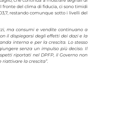
ettaglio, che continua a mostrare segnali di
 fronte del clima di fiducia, ci sono timidi
103,7, restando comunque sotto i livelli del
prezzi, ma consumi e vendite continuano a
on il dispiegarsi degli effetti dei dazi e la
nda interna e per la crescita. Lo stesso
giungere senza un impulso più deciso. Il
spetti riportati nel DPFP, il Governo non
riattivare la crescita”.