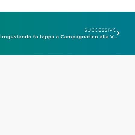
SUCCESSIVO
Confesercenti Grosseto: Girogustando fa tappa a Campagnatico alla Vecchia Oliviera