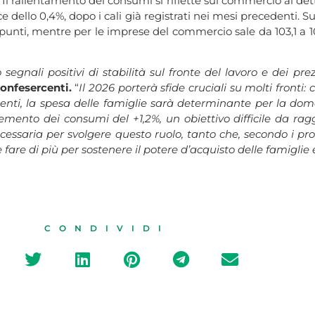
ti. Il rallentamento dei consumi si riflette sul commercio al d
e dello 0,4%, dopo i cali già registrati nei mesi precedenti. Sul
6,5 punti, mentre per le imprese del commercio sale da 103,1 a 
o segnali positivi di stabilità sul fronte del lavoro e dei 
onfesercenti.
“
Il 2026 porterà sfide cruciali su molti fronti: c
enti, la spesa delle famiglie sarà determinante per la doma
mento dei consumi del +1,2%, un obiettivo difficile da rag
cessaria per svolgere questo ruolo, tanto che, secondo i pro
are di più per sostenere il potere d’acquisto delle famiglie e 
CONDIVIDI