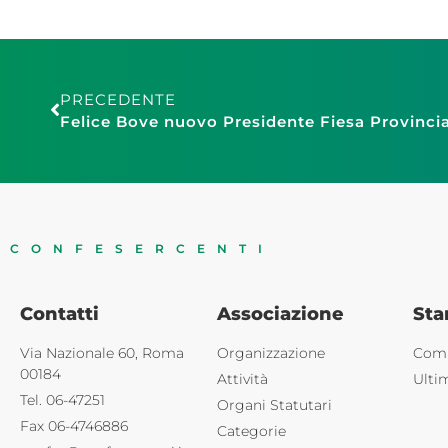
PRECEDENTE
Felice Bove nuovo Presidente Fiesa Provincia
CONFESERCENTI
Contatti
Associazione
St
Via Nazionale 60, Roma
Organizzazione
Comu
00184
Attività
Ulti
Tel. 06-47251
Organi Statutari
Fax 06-4746886
Categorie